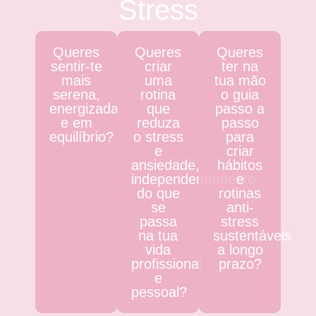
Stress
Queres
Queres
Queres
sentir-te
criar
ter na
mais
uma
tua mão
serena,
rotina
o guia
energizada
que
passo a
e em
reduza
passo
equilíbrio?
o stress
para
e
criar
ansiedade,
hábitos
independentemente
e
do que
rotinas
se
anti-
passa
stress
na tua
sustentáveis
vida
a longo
profissional
prazo?
e
pessoal?