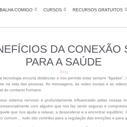
BALHA COMIGO
CURSOS
RECURSOS GRATUITOS
NEFÍCIOS DA CONEXÃO 
PARA A SAÚDE
Blog
tecnologia encurta distâncias e nos permite estar sempre “ligadas”,
ente na vida das pessoas. As mensagens, as redes sociais e as vid
eal do contacto humano.
sso sistema nervoso é profundamente influenciado pelas nossas i
 presencialmente com alguém que nos faz sentir seguras e compreend
uele que nos ajuda a relaxar, a desacelerar e a encontrar equilíbrio. O
ço comum… tudo isto contribui para a regulação das emoções e para 