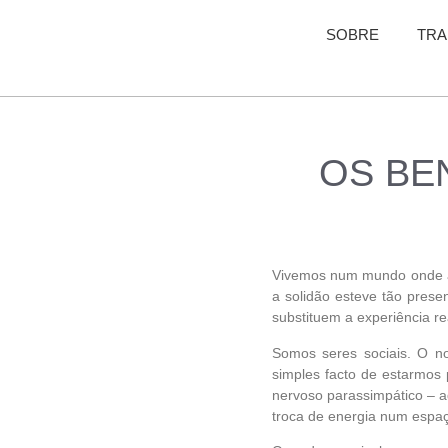
SOBRE
TRA
OS BE
Vivemos num mundo onde a 
a solidão esteve tão pres
substituem a experiência r
Somos seres sociais. O no
simples facto de estarmos
nervoso parassimpático – aq
troca de energia num espa