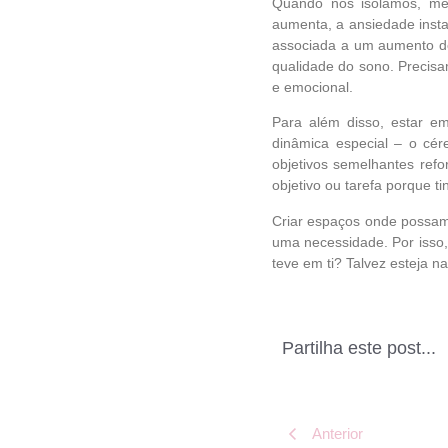
Quando nos isolamos, me
aumenta, a ansiedade instal
associada a um aumento do
qualidade do sono. Precisa
e emocional.
Para além disso, estar e
dinâmica especial – o cér
objetivos semelhantes ref
objetivo ou tarefa porque t
Criar espaços onde possamo
uma necessidade. Por isso, 
teve em ti? Talvez esteja na
Partilha este post...
Anterior