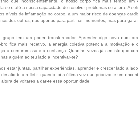
smo que inconscientemente, o nosso corpo fica mais tempo em es
a-se e até a nossa capacidade de resolver problemas se altera. A sol
s níveis de inflamação no corpo, a um maior risco de doenças card
mos dos outros, não apenas para partilhar momentos, mas para garant
m grupo tem um poder transformador. Aprender algo novo num amb
ebro fica mais recetivo, a energia coletiva potencia a motivação e
orça o compromisso e a confiança. Quantas vezes já sentiste que con
inhas alguém ao teu lado a incentivar-te?
s estar juntas, partilhar experiências, aprender e crescer lado a lad
desafio-te a refletir: quando foi a última vez que priorizaste um enco
 altura de voltares a dar-te essa oportunidade.