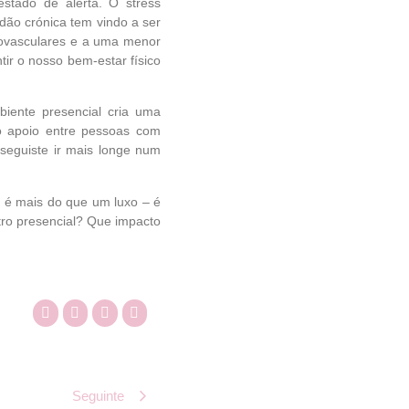
tado de alerta. O stress
idão crónica tem vindo a ser
iovasculares e a uma menor
ir o nosso bem-estar físico
iente presencial cria uma
 o apoio entre pessoas com
seguiste ir mais longe num
o é mais do que um luxo – é
ntro presencial? Que impacto
Seguinte